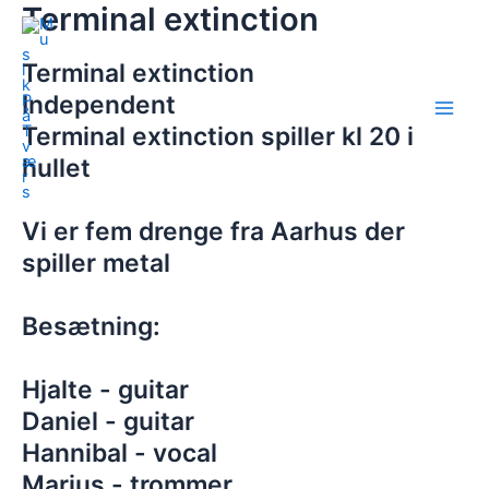
Terminal extinction
Gå
Main
til
Men
indholdet
Terminal extinction
Independent
Terminal extinction spiller kl 20 i
hullet
Vi er fem drenge fra Aarhus der
spiller metal
Besætning:
Hjalte - guitar
Daniel - guitar
Hannibal - vocal
Marius - trommer